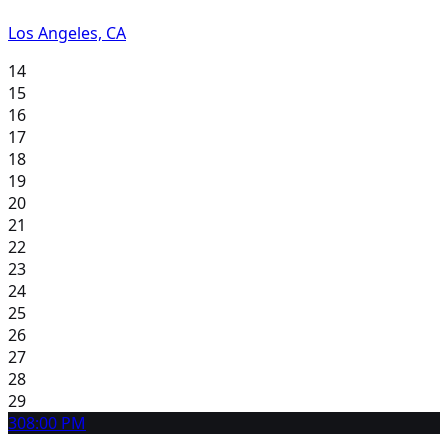
Los Angeles, CA
14
15
16
17
18
19
20
21
22
23
24
25
26
27
28
29
30
8:00 PM