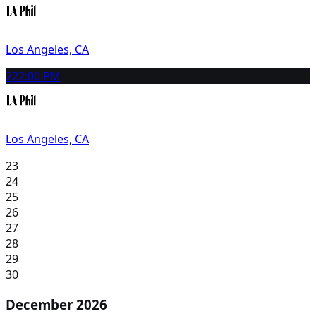
Los Angeles, CA
22
2:00 PM
Los Angeles, CA
23
24
25
26
27
28
29
30
December 2026