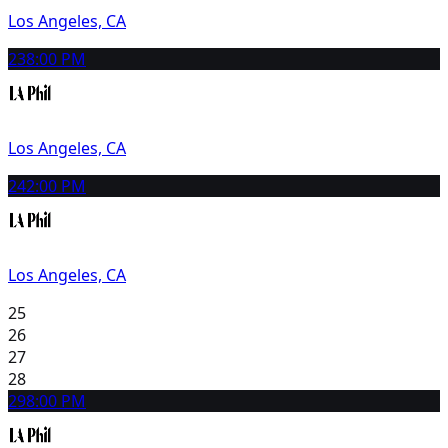
Los Angeles, CA
23
8:00 PM
Los Angeles, CA
24
2:00 PM
Los Angeles, CA
25
26
27
28
29
8:00 PM