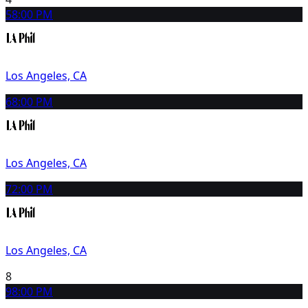
5
8:00 PM
Los Angeles, CA
6
8:00 PM
Los Angeles, CA
7
2:00 PM
Los Angeles, CA
8
9
8:00 PM