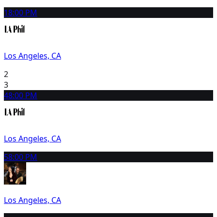
1
8:00 PM
Los Angeles, CA
2
3
4
8:00 PM
Los Angeles, CA
5
8:00 PM
Los Angeles, CA