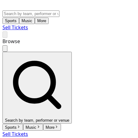
Sports
Music
More
Sell Tickets
Browse
Search by team, performer or venue
Sports
Music
More
Sell Tickets