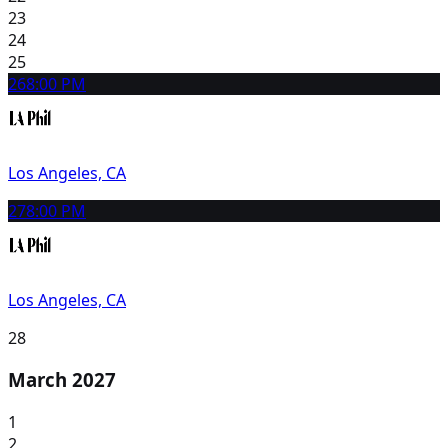
23
24
25
26
8:00 PM
Los Angeles, CA
27
8:00 PM
Los Angeles, CA
28
March 2027
1
2