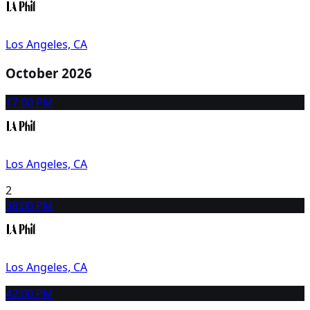
Los Angeles, CA
October 2026
1
7:00 PM
Los Angeles, CA
2
3
8:00 PM
Los Angeles, CA
4
2:00 PM