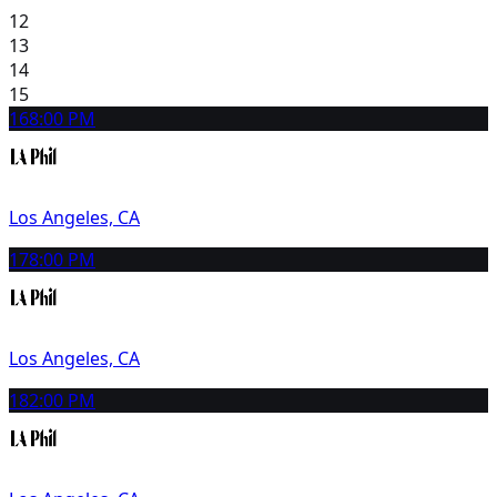
12
13
14
15
16
8:00 PM
Los Angeles, CA
17
8:00 PM
Los Angeles, CA
18
2:00 PM