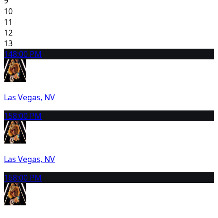
9
10
11
12
13
14
8:00 PM
Las Vegas, NV
15
8:00 PM
Las Vegas, NV
16
8:00 PM