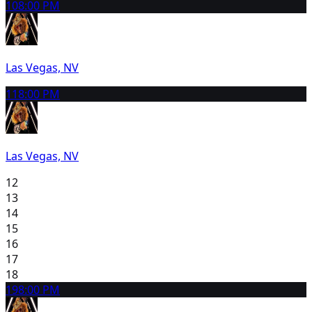
10
8:00 PM
Las Vegas, NV
11
8:00 PM
Las Vegas, NV
12
13
14
15
16
17
18
19
8:00 PM