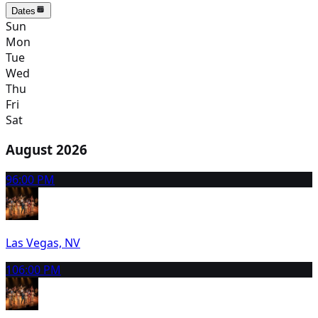
Dates
Sun
Mon
Tue
Wed
Thu
Fri
Sat
August 2026
9
6:00 PM
Las Vegas, NV
10
6:00 PM